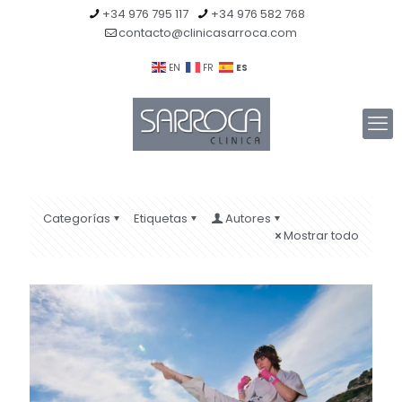
+34 976 795 117
+34 976 582 768
contacto@clinicasarroca.com
ES
EN
FR
Categorías
Etiquetas
Autores
Mostrar todo